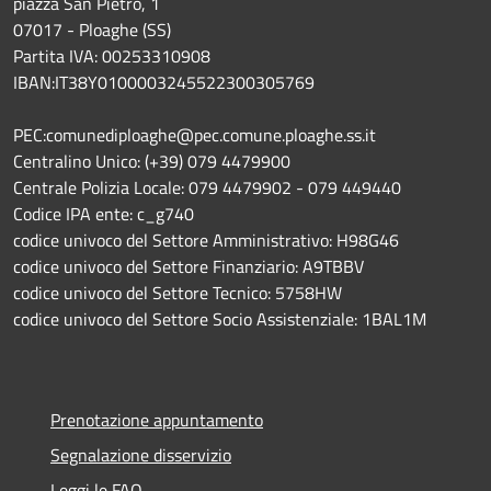
piazza San Pietro, 1
07017 - Ploaghe (SS)
Partita IVA: 00253310908
IBAN:IT38Y0100003245522300305769
PEC:comunediploaghe@pec.comune.ploaghe.ss.it
Centralino Unico: (+39) 079 4479900
Centrale Polizia Locale: 079 4479902 - 079 449440
Codice IPA ente: c_g740
codice univoco del Settore Amministrativo: H98G46
codice univoco del Settore Finanziario: A9TBBV
codice univoco del Settore Tecnico: 5758HW
codice univoco del Settore Socio Assistenziale: 1BAL1M
Prenotazione appuntamento
Segnalazione disservizio
Leggi le FAQ