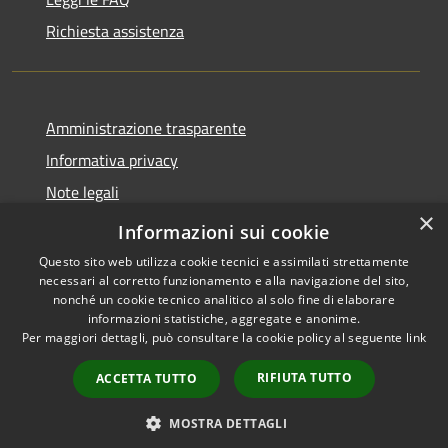
Richiesta assistenza
Amministrazione trasparente
Informativa privacy
Note legali
×
Dichiarazione di accessibilità
Informazioni sui cookie
Questo sito web utilizza cookie tecnici e assimilati strettamente
necessari al corretto funzionamento e alla navigazione del sito,
nonché un cookie tecnico analitico al solo fine di elaborare
informazioni statistiche, aggregate e anonime.
RSS
Copyright © 2026 • Comune di
Per maggiori dettagli, può consultare la cookie policy al seguente
link
Accessibilità
Ploaghe • Powered by
Privacy
Municipium
Accesso
•
RIFIUTA TUTTO
ACCETTA TUTTO
Cookie
redazione
Mappa del sito
MOSTRA DETTAGLI