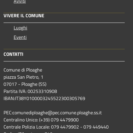
Avvisi
VIVERE IL COMUNE
Luoghi
Eventi
CONTATTI
Comune di Ploaghe
piazza San Pietro, 1
07017 - Ploaghe (SS)
Partita IVA: 00253310908
IBAN:IT38Y0100003245522300305769
PEC:comunediploaghe@pec.comune.ploaghe.ss.it
Centralino Unico: (+39) 079 4479900
Centrale Polizia Locale: 079 4479902 - 079 449440