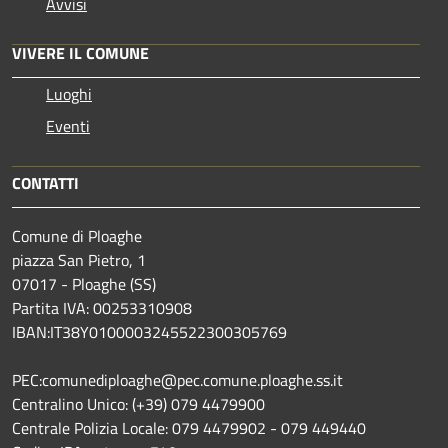
Avvisi
VIVERE IL COMUNE
Luoghi
Eventi
CONTATTI
Comune di Ploaghe
piazza San Pietro, 1
07017 - Ploaghe (SS)
Partita IVA: 00253310908
IBAN:IT38Y0100003245522300305769
PEC:comunediploaghe@pec.comune.ploaghe.ss.it
Centralino Unico: (+39) 079 4479900
Centrale Polizia Locale: 079 4479902 - 079 449440