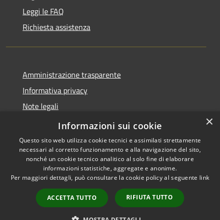
Leggi le FAQ
Richiesta assistenza
Amministrazione trasparente
Informativa privacy
Note legali
×
Dichiarazione di accessibilità
Informazioni sui cookie
Questo sito web utilizza cookie tecnici e assimilati strettamente
necessari al corretto funzionamento e alla navigazione del sito,
nonché un cookie tecnico analitico al solo fine di elaborare
informazioni statistiche, aggregate e anonime.
RSS
Copyright © 2026 • Comune di
Per maggiori dettagli, può consultare la cookie policy al seguente
link
Accessibilità
Ploaghe • Powered by
Privacy
Municipium
Accesso
•
RIFIUTA TUTTO
ACCETTA TUTTO
Cookie
redazione
Mappa del sito
MOSTRA DETTAGLI