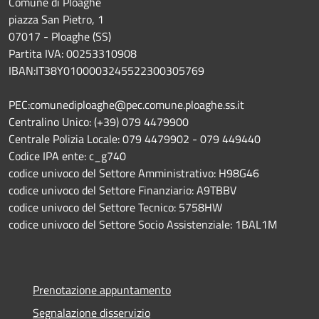
Comune di Ploaghe
piazza San Pietro, 1
07017 - Ploaghe (SS)
Partita IVA: 00253310908
IBAN:IT38Y0100003245522300305769
PEC:comunediploaghe@pec.comune.ploaghe.ss.it
Centralino Unico: (+39) 079 4479900
Centrale Polizia Locale: 079 4479902 - 079 449440
Codice IPA ente: c_g740
codice univoco del Settore Amministrativo: H98G46
codice univoco del Settore Finanziario: A9TBBV
codice univoco del Settore Tecnico: 5758HW
codice univoco del Settore Socio Assistenziale: 1BAL1M
Prenotazione appuntamento
Segnalazione disservizio