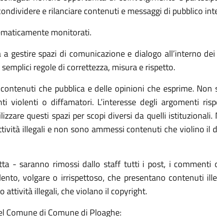
dividere e rilanciare contenuti e messaggi di pubblico interes
tematicamente monitorati.
gestire spazi di comunicazione e dialogo all’interno dei pr
e semplici regole di correttezza, misura e rispetto.
ontenuti che pubblica e delle opinioni che esprime. Non s
i violenti o diffamatori. L’interesse degli argomenti rispe
izzare questi spazi per scopi diversi da quelli istituzionali.
tività illegali e non sono ammessi contenuti che violino il di
tta - saranno rimossi dallo staff tutti i post, i commenti
nto, volgare o irrispettoso, che presentano contenuti illecit
tività illegali, che violano il copyright.
li del Comune di Comune di Ploaghe: