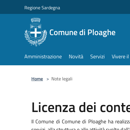
Salta al contenuto principale
Regione Sardegna
Comune di Ploaghe
Amministrazione
Novità
Servizi
Vivere 
Home
>
Note legali
Licenza dei cont
Il Comune di Comune di Ploaghe ha realizzato
servizi, alla struttura e alle attività svolte dall