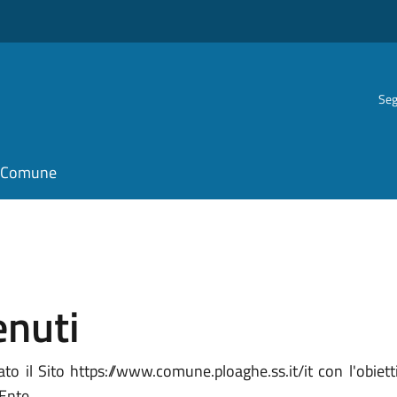
Seg
il Comune
enuti
 il Sito https://www.comune.ploaghe.ss.it/it con l'obietti
'Ente.