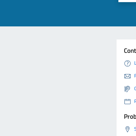
Cont
Prob