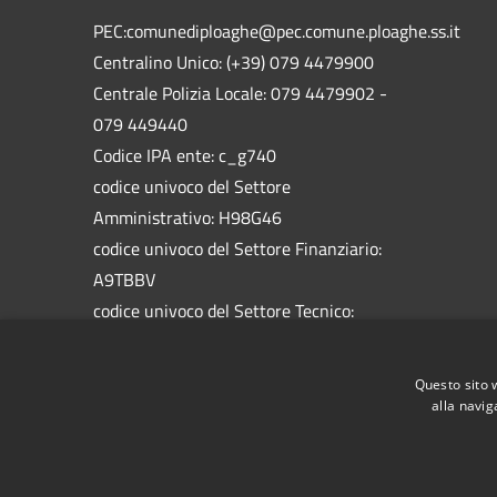
PEC:comunediploaghe@pec.comune.ploaghe.ss.it
Centralino Unico: (+39) 079 4479900
Centrale Polizia Locale: 079 4479902 -
079 449440
Codice IPA ente: c_g740
codice univoco del Settore
Amministrativo: H98G46
codice univoco del Settore Finanziario:
A9TBBV
codice univoco del Settore Tecnico:
5758HW
codice univoco del Settore Socio
Questo sito 
Assistenziale: 1BAL1M
alla navig