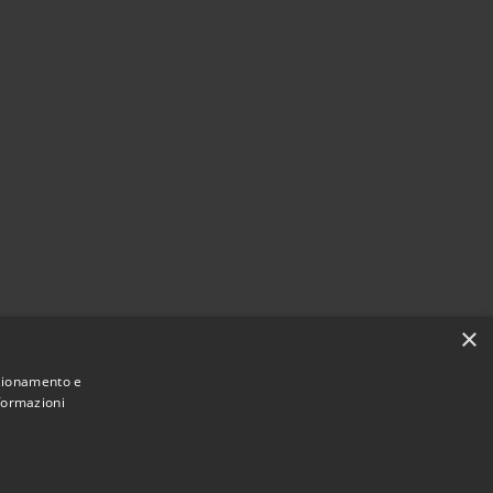
×
nzionamento e
nformazioni