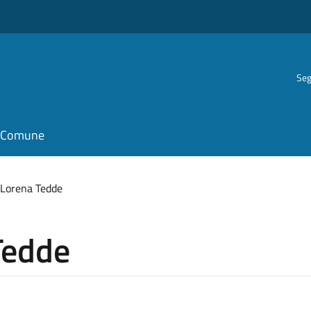
Seg
il Comune
 Lorena Tedde
Tedde