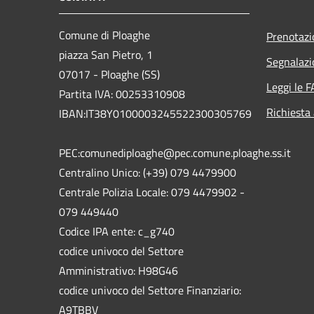
Comune di Ploaghe
Prenotaz
piazza San Pietro, 1
Segnalazi
07017 - Ploaghe (SS)
Leggi le 
Partita IVA: 00253310908
Richiesta
IBAN:IT38Y0100003245522300305769
PEC:comunediploaghe@pec.comune.ploaghe.ss.it
Centralino Unico: (+39) 079 4479900
Centrale Polizia Locale: 079 4479902 -
079 449440
Codice IPA ente: c_g740
codice univoco del Settore
Amministrativo: H98G46
codice univoco del Settore Finanziario:
A9TBBV