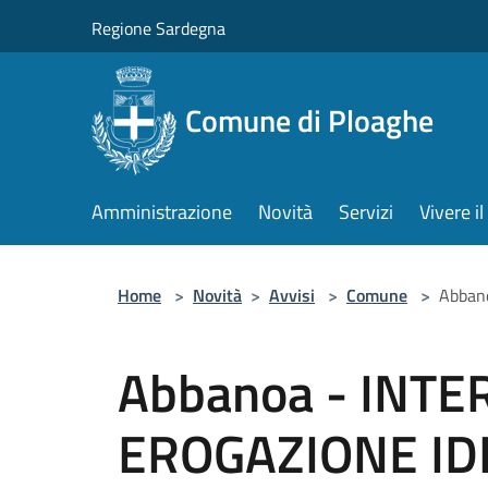
Salta al contenuto principale
Regione Sardegna
Comune di Ploaghe
Amministrazione
Novità
Servizi
Vivere 
Home
>
Novità
>
Avvisi
>
Comune
>
Abban
Abbanoa - INT
EROGAZIONE IDR