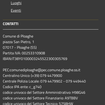
Luoghi
Eventi
CONTATTI
Comune di Ploaghe
piazza San Pietro, 1
07017 - Ploaghe (SS)
Partita IVA: 00253310908
IBAN:IT38Y0100003245522300305769
PEC:comunediploaghe@pec.comune.ploaghe.ss.it
Centralino Unico: (+39) 079 4479900
Centrale Polizia Locale: 079 4479902 - 079 449440
Codice IPA ente: c_g740
codice univoco del Settore Amministrativo: H98G46
codice univoco del Settore Finanziario: A9TBBV
codice univoco del Settore Tecnico: 5758HW