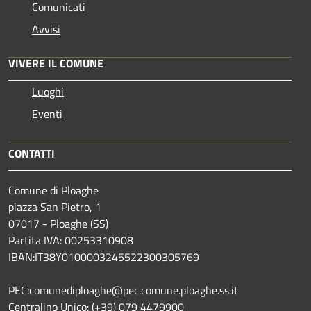
Comunicati
Avvisi
VIVERE IL COMUNE
Luoghi
Eventi
CONTATTI
Comune di Ploaghe
piazza San Pietro, 1
07017 - Ploaghe (SS)
Partita IVA: 00253310908
IBAN:IT38Y0100003245522300305769
PEC:comunediploaghe@pec.comune.ploaghe.ss.it
Centralino Unico: (+39) 079 4479900