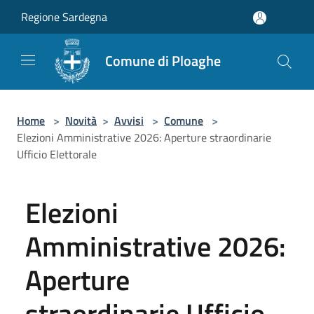
Salta al contenuto principale
Regione Sardegna
Comune di Ploaghe
Home
>
Novità
>
Avvisi
>
Comune
>
Elezioni Amministrative 2026: Aperture straordinarie
Ufficio Elettorale
Elezioni
Amministrative 2026:
Aperture
straordinarie Ufficio