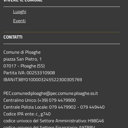
Luoghi
Eventi
CONTATTI
Comune di Ploaghe
piazza San Pietro, 1
07017 - Ploaghe (SS)
Partita IVA: 00253310908
IBAN:IT38Y0100003245522300305769
PEC:comunediploaghe@pec.comune.ploaghe.ss.it
Centralino Unico: (+39) 079 4479900
Centrale Polizia Locale: 079 4479902 - 079 449440
Codice IPA ente: c_g740
codice univoco del Settore Amministrativo: H98G46
codice univoco del Settore Finanziario: A9TBBV