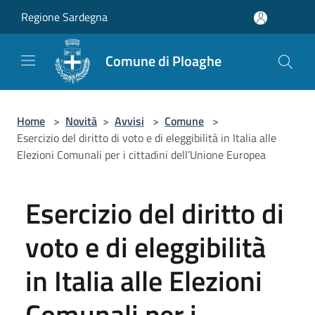
Salta al contenuto principale
Regione Sardegna
Comune di Ploaghe
Home
>
Novità
>
Avvisi
>
Comune
>
Esercizio del diritto di voto e di eleggibilità in Italia alle
Elezioni Comunali per i cittadini dell’Unione Europea
Esercizio del diritto di
voto e di eleggibilità
in Italia alle Elezioni
Comunali per i