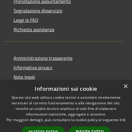
Prenotazione appuntamento
Segnalazione disservizio
Leggi le FAQ
Richiesta assistenza
Amministrazione trasparente
Informativa privacy
Note legali
×
Dichiarazione di accessibilità
Informazioni sui cookie
Questo sito web utilizza cookie tecnici e assimilati strettamente
necessari al corretto funzionamento e alla navigazione del sito,
nonché un cookie tecnico analitico al solo fine di elaborare
informazioni statistiche, aggregate e anonime.
RSS
Copyright © 2026 • Comune di
Per maggiori dettagli, può consultare la cookie policy al seguente
link
Accessibilità
Ploaghe • Powered by
Privacy
Municipium
Accesso
•
RIFIUTA TUTTO
ACCETTA TUTTO