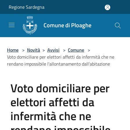
Salta al contenuto principale
Regione Sardegna
Comune di Ploaghe
Home
>
Novità
>
Avvisi
>
Comune
>
Voto domiciliare per elettori affetti da infermità che ne
rendano impossibile l'allontanamento dall'abitazione
Voto domiciliare per
elettori affetti da
infermità che ne
rendano impossibile