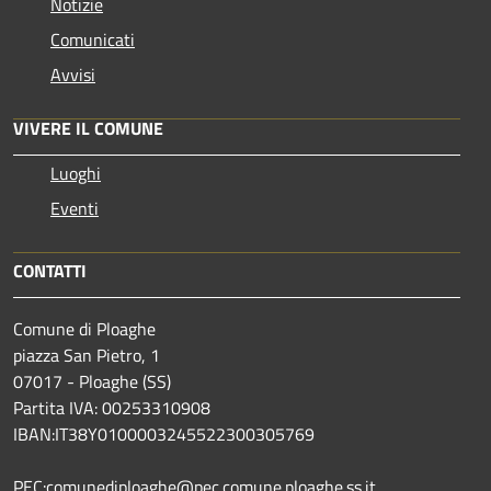
Notizie
Comunicati
Avvisi
VIVERE IL COMUNE
Luoghi
Eventi
CONTATTI
Comune di Ploaghe
piazza San Pietro, 1
07017 - Ploaghe (SS)
Partita IVA: 00253310908
IBAN:IT38Y0100003245522300305769
PEC:comunediploaghe@pec.comune.ploaghe.ss.it