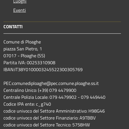
Luoghi
Eventi
CONTATTI
Comune di Ploaghe
piazza San Pietro, 1
07017 - Ploaghe (SS)
Partita IVA: 00253310908
IBAN:IT38Y0100003245522300305769
PEC:comunediploaghe@pec.comune.ploaghe.ss.it
Centralino Unico: (+39) 079 4479900
Centrale Polizia Locale: 079 4479902 - 079 449440
Codice IPA ente: c_g740
codice univoco del Settore Amministrativo: H98G46
codice univoco del Settore Finanziario: A9TBBV
codice univoco del Settore Tecnico: 5758HW