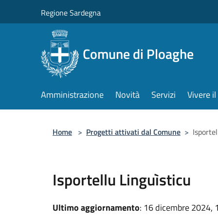
Salta al contenuto principale
Regione Sardegna
Comune di Ploaghe
Amministrazione
Novità
Servizi
Vivere 
Home
>
Progetti attivati dal Comune
>
Isportel
Isportellu Linguìsticu
Ultimo aggiornamento
: 16 dicembre 2024, 