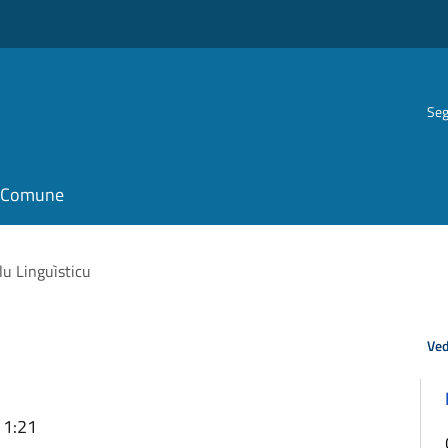
Seg
il Comune
lu Linguìsticu
Ved
11:21