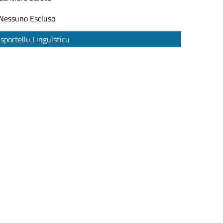
Nessuno Escluso
Isportellu Linguìsticu