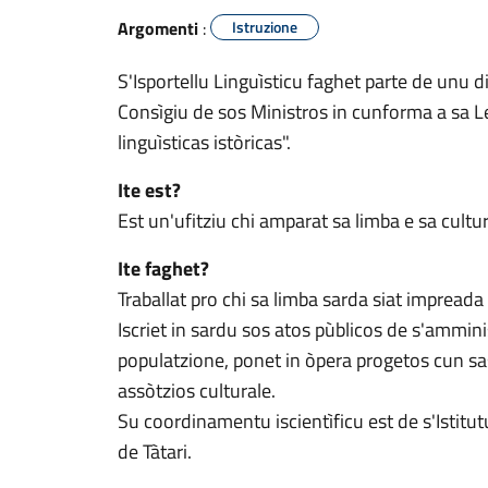
Argomenti
:
Istruzione
S'Isportellu Linguìsticu faghet parte de unu 
Consìgiu de sos Ministros in cunforma a sa
linguìsticas istòricas".
Ite est?
Est un'ufitziu chi amparat sa limba e sa cultu
Ite faghet?
Traballat pro chi sa limba sarda siat impreada 
Iscriet in sardu sos atos pùblicos de s'ammin
populatzione, ponet in òpera progetos cun sa
assòtzios culturale.
Su coordinamentu iscientìficu est de s'Istitut
de Tàtari.