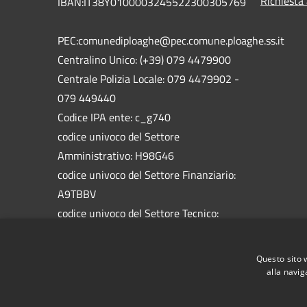
Richiesta
IBAN:IT38Y0100003245522300305769
PEC:comunediploaghe@pec.comune.ploaghe.ss.it
Centralino Unico: (+39) 079 4479900
Centrale Polizia Locale: 079 4479902 -
079 449440
Codice IPA ente: c_g740
codice univoco del Settore
Amministrativo: H98G46
codice univoco del Settore Finanziario:
A9TBBV
codice univoco del Settore Tecnico:
5758HW
codice univoco del Settore Socio
Questo sito 
Assistenziale: 1BAL1M
alla navig