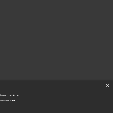
×
nzionamento e
nformazioni