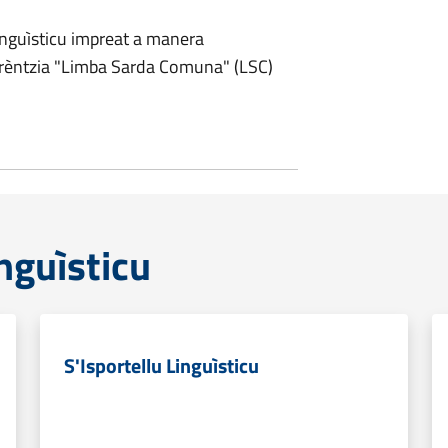
Linguìsticu impreat a manera
ferèntzia "Limba Sarda Comuna" (LSC)
inguìsticu
S'Isportellu Linguìsticu