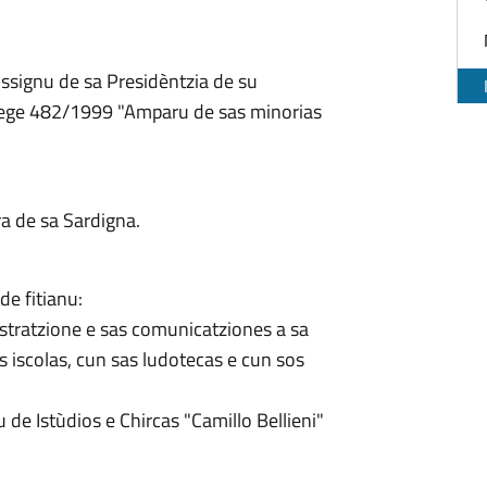
dissignu de sa Presidèntzia de su
 Lege 482/1999 "Amparu de sas minorias
ra de sa Sardigna.
de fitianu:
istratzione e sas comunicatziones a sa
s iscolas, cun sas ludotecas e cun sos
u de Istùdios e Chircas "Camillo Bellieni"