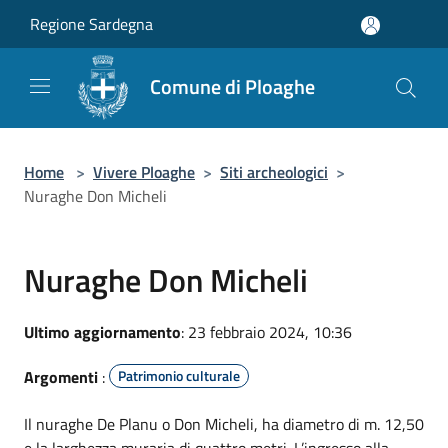
Salta al contenuto principale
Regione Sardegna
Comune di Ploaghe
Home
>
Vivere Ploaghe
>
Siti archeologici
>
Nuraghe Don Micheli
Nuraghe Don Micheli
Ultimo aggiornamento
: 23 febbraio 2024, 10:36
Argomenti
:
Patrimonio culturale
Il nuraghe De Planu o Don Micheli, ha diametro di m. 12,50
e la larghezza muraria di quattro metri. L’ingresso alla