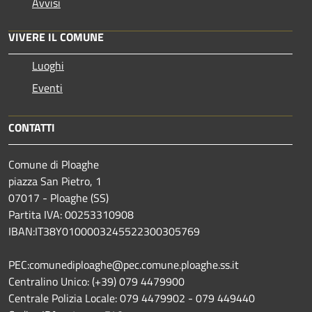
Avvisi
VIVERE IL COMUNE
Luoghi
Eventi
CONTATTI
Comune di Ploaghe
piazza San Pietro, 1
07017 - Ploaghe (SS)
Partita IVA: 00253310908
IBAN:IT38Y0100003245522300305769
PEC:comunediploaghe@pec.comune.ploaghe.ss.it
Centralino Unico: (+39) 079 4479900
Centrale Polizia Locale: 079 4479902 - 079 449440