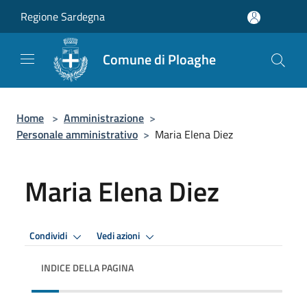
Salta al contenuto principale
Regione Sardegna
Comune di Ploaghe
Home
>
Amministrazione
>
Personale amministrativo
>
Maria Elena Diez
Maria Elena Diez
Condividi
Vedi azioni
INDICE DELLA PAGINA