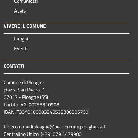
Comunicati
Avvisi
VIVERE IL COMUNE
Luoghi
Eventi
CONTATTI
Comune di Ploaghe
piazza San Pietro, 1
07017 - Ploaghe (SS)
Partita IVA: 00253310908
IBAN:IT38Y0100003245522300305769
PEC:comunediploaghe@pec.comune.ploaghe.ss.it
Centralino Unico: (+39) 079 4479900