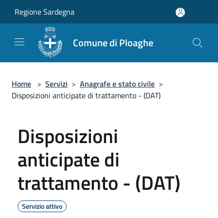
Salta al contenuto principale
Regione Sardegna
Comune di Ploaghe
Home
>
Servizi
>
Anagrafe e stato civile
>
Disposizioni anticipate di trattamento - (DAT)
Disposizioni
anticipate di
trattamento - (DAT)
Servizio attivo