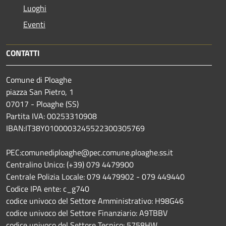
Luoghi
Eventi
CONTATTI
Comune di Ploaghe
piazza San Pietro, 1
07017 - Ploaghe (SS)
Partita IVA: 00253310908
IBAN:IT38Y0100003245522300305769
PEC:comunediploaghe@pec.comune.ploaghe.ss.it
Centralino Unico: (+39) 079 4479900
Centrale Polizia Locale: 079 4479902 - 079 449440
Codice IPA ente: c_g740
codice univoco del Settore Amministrativo: H98G46
codice univoco del Settore Finanziario: A9TBBV
codice univoco del Settore Tecnico: 5758HW