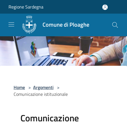
Salta al contenuto principale
Regione Sardegna
Comune di Ploaghe
Home
>
Argomenti
>
Comunicazione istituzionale
Comunicazione