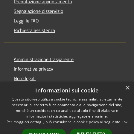
Prenotazione appuntamento
Segnalazione disservizio
Leggi le FAQ
Richiesta assistenza
Amministrazione trasparente
Informativa privacy
Note legali
×
Dichiarazione di accessibilità
Informazioni sui cookie
Questo sito web utilizza cookie tecnici e assimilati strettamente
necessari al corretto funzionamento e alla navigazione del sito,
nonché un cookie tecnico analitico al solo fine di elaborare
informazioni statistiche, aggregate e anonime.
RSS
Copyright © 2026 • Comune di
Per maggiori dettagli, può consultare la cookie policy al seguente
link
Accessibilità
Ploaghe • Powered by
Privacy
Municipium
Accesso
•
RIFIUTA TUTTO