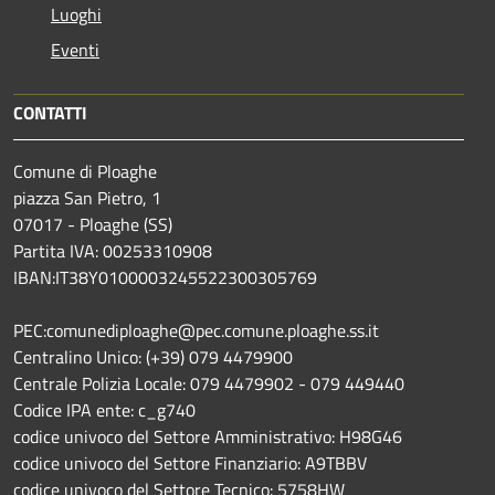
Luoghi
Eventi
CONTATTI
Comune di Ploaghe
piazza San Pietro, 1
07017 - Ploaghe (SS)
Partita IVA: 00253310908
IBAN:IT38Y0100003245522300305769
PEC:comunediploaghe@pec.comune.ploaghe.ss.it
Centralino Unico: (+39) 079 4479900
Centrale Polizia Locale: 079 4479902 - 079 449440
Codice IPA ente: c_g740
codice univoco del Settore Amministrativo: H98G46
codice univoco del Settore Finanziario: A9TBBV
codice univoco del Settore Tecnico: 5758HW