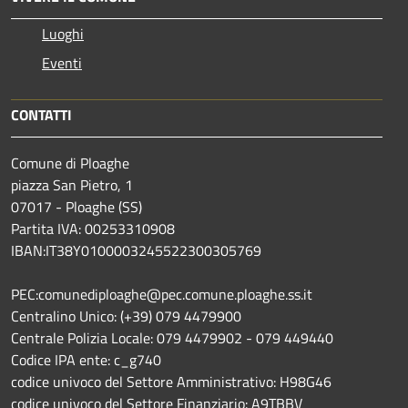
Luoghi
Eventi
CONTATTI
Comune di Ploaghe
piazza San Pietro, 1
07017 - Ploaghe (SS)
Partita IVA: 00253310908
IBAN:IT38Y0100003245522300305769
PEC:comunediploaghe@pec.comune.ploaghe.ss.it
Centralino Unico: (+39) 079 4479900
Centrale Polizia Locale: 079 4479902 - 079 449440
Codice IPA ente: c_g740
codice univoco del Settore Amministrativo: H98G46
codice univoco del Settore Finanziario: A9TBBV