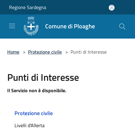
Salta al contenuto principale
Regione Sardegna
Comune di Ploaghe
Home
>
Protezione civile
>
Punti di Interesse
Punti di Interesse
Il Servizio non è disponibile.
Protezione civile
Livelli d'Allerta