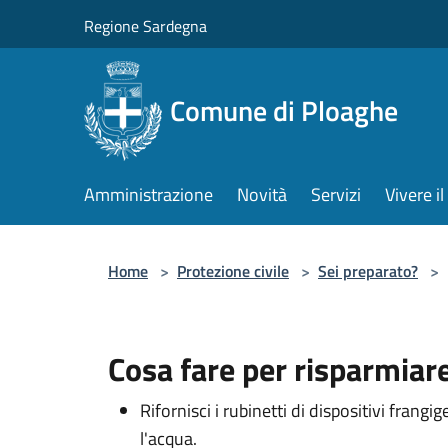
Salta al contenuto principale
Regione Sardegna
Comune di Ploaghe
Amministrazione
Novità
Servizi
Vivere 
Home
>
Protezione civile
>
Sei preparato?
>
Cosa fare per risparmiar
Rifornisci i rubinetti di dispositivi frang
l'acqua.