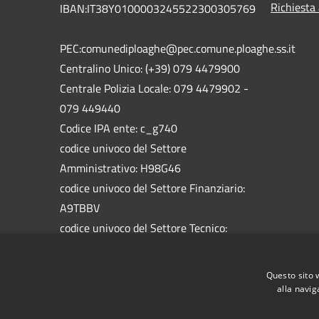
Richiesta
IBAN:IT38Y0100003245522300305769
PEC:comunediploaghe@pec.comune.ploaghe.ss.it
Centralino Unico: (+39) 079 4479900
Centrale Polizia Locale: 079 4479902 -
079 449440
Codice IPA ente: c_g740
codice univoco del Settore
Amministrativo: H98G46
codice univoco del Settore Finanziario:
A9TBBV
codice univoco del Settore Tecnico:
5758HW
codice univoco del Settore Socio
Questo sito 
Assistenziale: 1BAL1M
alla navig