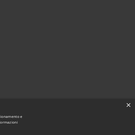
×
nzionamento e
nformazioni