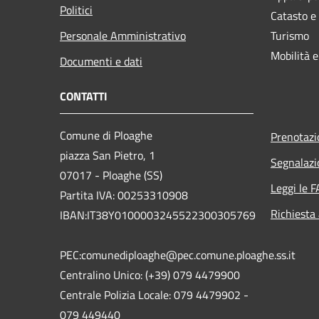
Politici
Catasto e
Personale Amministrativo
Turismo
Mobilità e
Documenti e dati
CONTATTI
Comune di Ploaghe
Prenotaz
piazza San Pietro, 1
Segnalazi
07017 - Ploaghe (SS)
Leggi le 
Partita IVA: 00253310908
Richiesta
IBAN:IT38Y0100003245522300305769
PEC:comunediploaghe@pec.comune.ploaghe.ss.it
Centralino Unico: (+39) 079 4479900
Centrale Polizia Locale: 079 4479902 -
079 449440