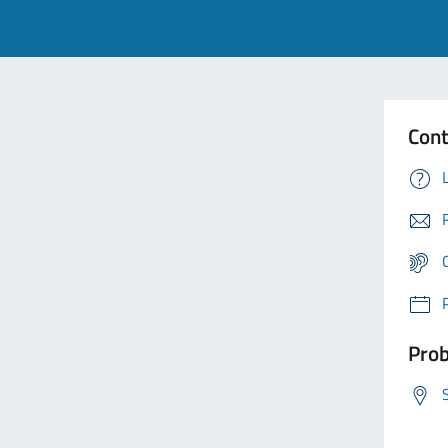
Cont
Prob