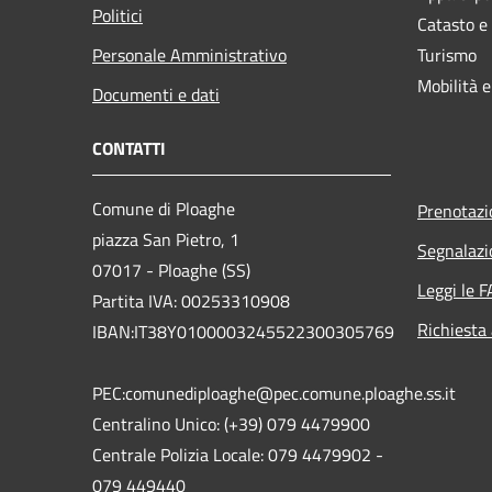
Politici
Catasto e
Personale Amministrativo
Turismo
Mobilità e
Documenti e dati
CONTATTI
Comune di Ploaghe
Prenotaz
piazza San Pietro, 1
Segnalazi
07017 - Ploaghe (SS)
Leggi le 
Partita IVA: 00253310908
Richiesta
IBAN:IT38Y0100003245522300305769
PEC:comunediploaghe@pec.comune.ploaghe.ss.it
Centralino Unico: (+39) 079 4479900
Centrale Polizia Locale: 079 4479902 -
079 449440