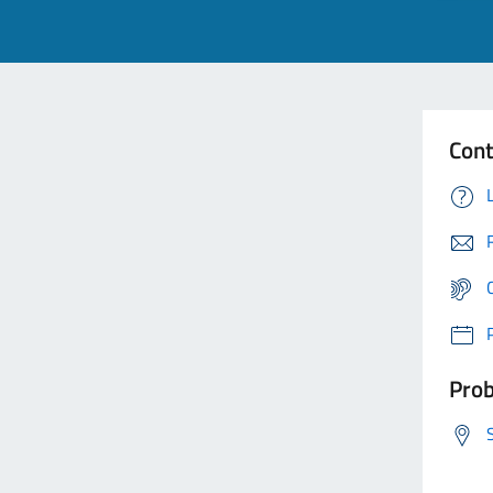
Cont
Prob