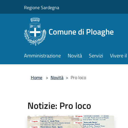
Salta al contenuto principale
Regione Sardegna
Comune di Ploaghe
Amministrazione
Novità
Servizi
Vivere 
Home
>
Novità
>
Pro loco
Notizie: Pro loco