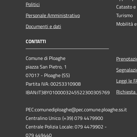
Politici
Catasto e
Personale Amministrativo
Turismo
Mobilità e
Documenti e dati
CONTATTI
Comune di Ploaghe
Prenotaz
piazza San Pietro, 1
Segnalazi
07017 - Ploaghe (SS)
Leggi le 
Partita IVA: 00253310908
Richiesta
IBAN:IT38Y0100003245522300305769
PEC:comunediploaghe@pec.comune.ploaghe.ss.it
Centralino Unico: (+39) 079 4479900
Centrale Polizia Locale: 079 4479902 -
079 449440