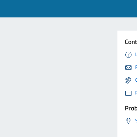
Cont
Prob