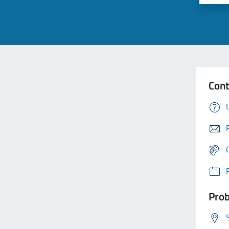
Cont
Prob