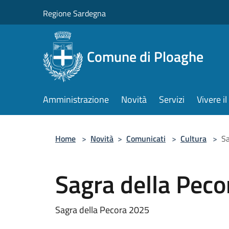
Salta al contenuto principale
Regione Sardegna
Comune di Ploaghe
Amministrazione
Novità
Servizi
Vivere 
Home
>
Novità
>
Comunicati
>
Cultura
>
Sa
Sagra della Peco
Sagra della Pecora 2025