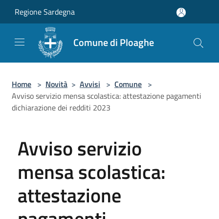
Salta al contenuto principale
Regione Sardegna
Comune di Ploaghe
Home
>
Novità
>
Avvisi
>
Comune
>
Avviso servizio mensa scolastica: attestazione pagamenti
dichiarazione dei redditi 2023
Avviso servizio
mensa scolastica:
attestazione
pagamenti