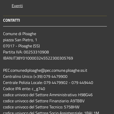
Eventi
CONTATTI
Comune di Ploaghe
piazza San Pietro, 1
07017 - Ploaghe (SS)
Partita IVA: 00253310908
IBAN:IT38Y0100003245522300305769
PEC:comunediploaghe@pec.comune.ploaghe.ss.it
Centralino Unico: (+39) 079 4479900
Centrale Polizia Locale: 079 4479902 - 079 449440
Codice IPA ente: c_g740
codice univoco del Settore Amministrativo: H98G46
codice univoco del Settore Finanziario: A9TBBV
codice univoco del Settore Tecnico: 5758HW
codice univoco del Settore Socio Assistenziale: 1BAL1M