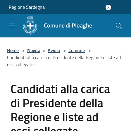
Salta al contenuto principale
Regione Sardegna
Comune di Ploaghe
Home
>
Novità
>
Avvisi
>
Comune
>
Candidati alla carica di Presidente della Regione e liste ad
essi collegate.
Candidati alla carica
di Presidente della
Regione e liste ad
essi collegate.