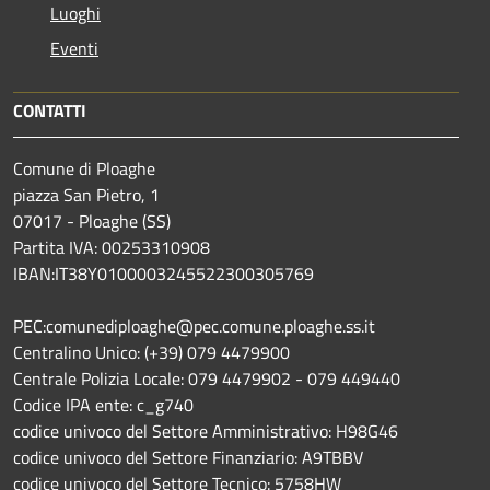
Luoghi
Eventi
CONTATTI
Comune di Ploaghe
piazza San Pietro, 1
07017 - Ploaghe (SS)
Partita IVA: 00253310908
IBAN:IT38Y0100003245522300305769
PEC:comunediploaghe@pec.comune.ploaghe.ss.it
Centralino Unico: (+39) 079 4479900
Centrale Polizia Locale: 079 4479902 - 079 449440
Codice IPA ente: c_g740
codice univoco del Settore Amministrativo: H98G46
codice univoco del Settore Finanziario: A9TBBV
codice univoco del Settore Tecnico: 5758HW