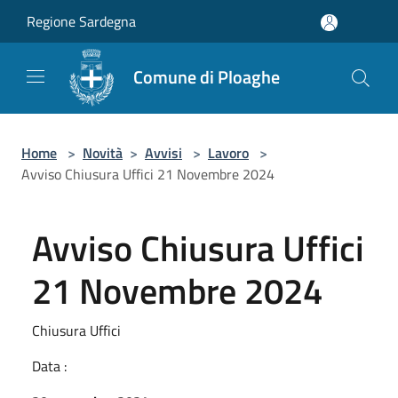
Salta al contenuto principale
Regione Sardegna
Comune di Ploaghe
Home
>
Novità
>
Avvisi
>
Lavoro
>
Avviso Chiusura Uffici 21 Novembre 2024
Avviso Chiusura Uffici
21 Novembre 2024
Chiusura Uffici
Data :