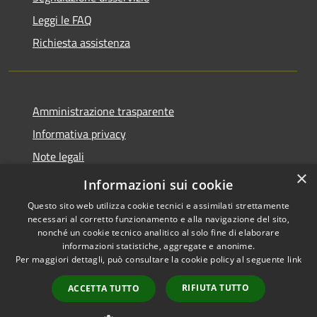
Leggi le FAQ
Richiesta assistenza
Amministrazione trasparente
Informativa privacy
Note legali
×
Dichiarazione di accessibilità
Informazioni sui cookie
Questo sito web utilizza cookie tecnici e assimilati strettamente
necessari al corretto funzionamento e alla navigazione del sito,
nonché un cookie tecnico analitico al solo fine di elaborare
informazioni statistiche, aggregate e anonime.
RSS
Copyright © 2026 • Comune di
Per maggiori dettagli, può consultare la cookie policy al seguente
link
Accessibilità
Ploaghe • Powered by
Privacy
Municipium
Accesso
•
RIFIUTA TUTTO
ACCETTA TUTTO
Cookie
redazione