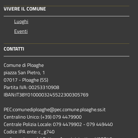
VIVERE IL COMUNE
Luoghi
Eventi
CONTATTI
Comune di Ploaghe
piazza San Pietro, 1
07017 - Ploaghe (SS)
Partita IVA: 00253310908
IBAN:IT38Y0100003245522300305769
PEC:comunediploaghe@pec.comune.ploaghe.ss.it
Centralino Unico: (+39) 079 4479900
Centrale Polizia Locale: 079 4479902 - 079 449440
Codice IPA ente: c_g740