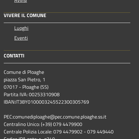
Avvisi
VIVERE IL COMUNE
Luoghi
Eventi
CONTATTI
Comune di Ploaghe
piazza San Pietro, 1
07017 - Ploaghe (SS)
Partita IVA: 00253310908
IBAN:IT38Y0100003245522300305769
PEC:comunediploaghe@pec.comune.ploaghe.ss.it
Centralino Unico: (+39) 079 4479900
Centrale Polizia Locale: 079 4479902 - 079 449440