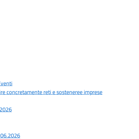
Eventi
ire concretamente reti e sosteneree imprese
7.2026
8.06.2026