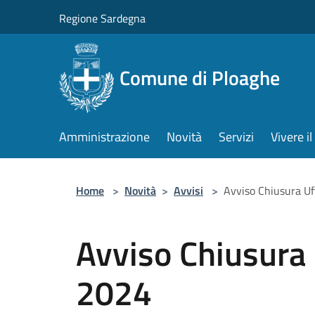
Salta al contenuto principale
Regione Sardegna
Comune di Ploaghe
Amministrazione
Novità
Servizi
Vivere 
Home
>
Novità
>
Avvisi
>
Avviso Chiusura U
Avviso Chiusura
2024