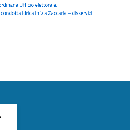
dinaria Ufficio elettorale.
ondotta idrica in Via Zaccaria – disservizi
?