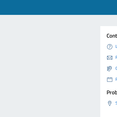
Cont
Prob