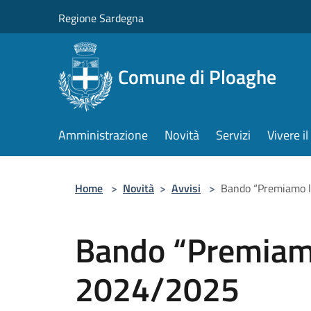
Salta al contenuto principale
Regione Sardegna
Comune di Ploaghe
Amministrazione
Novità
Servizi
Vivere 
Home
>
Novità
>
Avvisi
>
Bando “Premiamo l
Bando “Premiamo
2024/2025