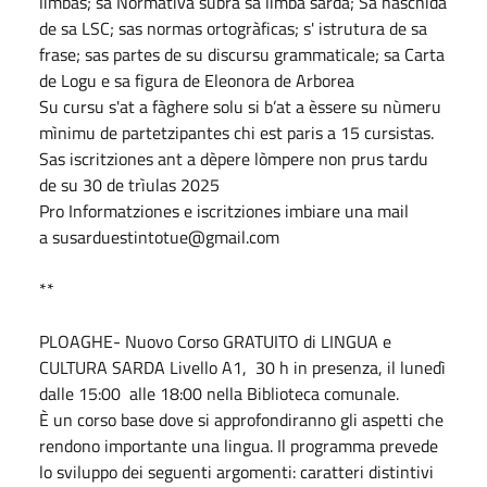
limbas; sa Normativa subra sa limba sarda; Sa nàschida
de sa LSC; sas normas ortogràficas; s' istrutura de sa
frase; sas partes de su discursu grammaticale; sa Carta
de Logu e sa figura de Eleonora de Arborea
Su cursu s'at a fàghere solu si b’at a èssere su nùmeru
mìnimu de partetzipantes chi est paris a 15 cursistas.
Sas iscritziones ant a dèpere lòmpere non prus tardu
de su 30 de trìulas 2025
Pro Informatziones e iscritziones
i
mbiare una mail
a
susarduestintotue@gmail.com
**
PLOAGHE- Nuovo Corso GRATUITO di LINGUA e
CULTURA SARDA Livello A1,
30 h in presenza, il lunedì
dalle 15:00 alle 18:00 nella Biblioteca comunale.
È un corso base dove si approfondiranno gli aspetti che
rendono importante una lingua. Il programma prevede
lo sviluppo dei seguenti argomenti: caratteri distintivi