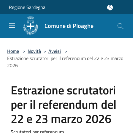
Salta al contenuto principale
Regione Sardegna
Comune di Ploaghe
Home
>
Novità
>
Avvisi
>
Estrazione scrutatori per il referendum del 22 e 23 marzo
2026
Estrazione scrutatori
per il referendum del
22 e 23 marzo 2026
Scrutatori per referendum