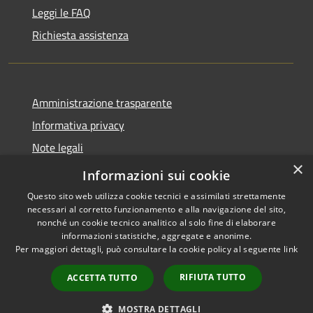
Leggi le FAQ
Richiesta assistenza
Amministrazione trasparente
Informativa privacy
Note legali
×
Dichiarazione di accessibilità
Informazioni sui cookie
Questo sito web utilizza cookie tecnici e assimilati strettamente
necessari al corretto funzionamento e alla navigazione del sito,
nonché un cookie tecnico analitico al solo fine di elaborare
informazioni statistiche, aggregate e anonime.
RSS
Copyright © 2026 • Comune di
Per maggiori dettagli, può consultare la cookie policy al seguente
link
Accessibilità
Ploaghe • Powered by
Privacy
Municipium
Accesso
•
RIFIUTA TUTTO
ACCETTA TUTTO
Cookie
redazione
Mappa del sito
MOSTRA DETTAGLI