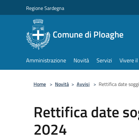
Salta al contenuto principale
Regione Sardegna
Comune di Ploaghe
Amministrazione
Novità
Servizi
Vivere 
Home
>
Novità
>
Avvisi
>
Rettifica date sog
Rettifica date s
2024