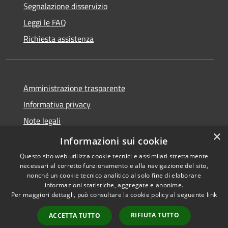
Segnalazione disservizio
Leggi le FAQ
Richiesta assistenza
Amministrazione trasparente
Informativa privacy
Note legali
×
Dichiarazione di accessibilità
Informazioni sui cookie
Questo sito web utilizza cookie tecnici e assimilati strettamente
necessari al corretto funzionamento e alla navigazione del sito,
nonché un cookie tecnico analitico al solo fine di elaborare
informazioni statistiche, aggregate e anonime.
RSS
Copyright © 2026 • Comune di
Per maggiori dettagli, può consultare la cookie policy al seguente
link
Accessibilità
Ploaghe • Powered by
Privacy
Municipium
Accesso
•
RIFIUTA TUTTO
ACCETTA TUTTO
Cookie
redazione