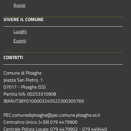
Avvisi
VIVERE IL COMUNE
Luoghi
Eventi
CONTATTI
Comune di Ploaghe
piazza San Pietro, 1
07017 - Ploaghe (SS)
Partita IVA: 00253310908
IBAN:IT38Y0100003245522300305769
PEC:comunediploaghe@pec.comune.ploaghe.ss.it
Centralino Unico: (+39) 079 4479900
Centrale Polizia Locale: 079 4479902 - 079 449440