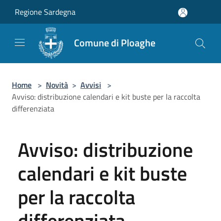
Salta al contenuto principale
Regione Sardegna
Comune di Ploaghe
Home
>
Novità
>
Avvisi
>
Avviso: distribuzione calendari e kit buste per la raccolta
differenziata
Avviso: distribuzione
calendari e kit buste
per la raccolta
differenziata