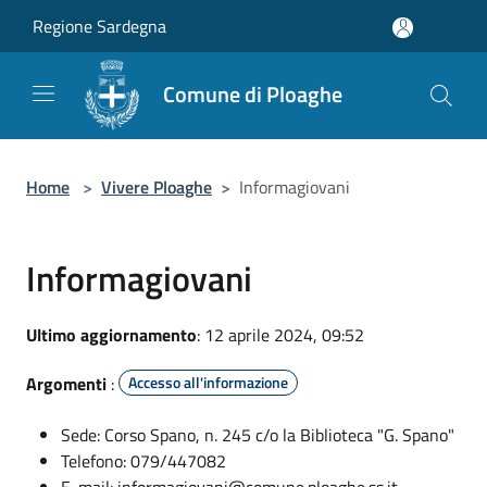
Salta al contenuto principale
Regione Sardegna
Comune di Ploaghe
Home
>
Vivere Ploaghe
>
Informagiovani
Informagiovani
Ultimo aggiornamento
: 12 aprile 2024, 09:52
Argomenti
:
Accesso all'informazione
Sede: Corso Spano, n. 245 c/o la Biblioteca "G. Spano"
Telefono: 079/447082
E-mail: informagiovani@comune.ploaghe.ss.it