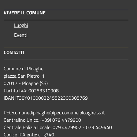
VIVERE IL COMUNE
Luoghi
Eventi
CONTATTI
Comune di Ploaghe
piazza San Pietro, 1
07017 - Ploaghe (SS)
Partita IVA: 00253310908
IBAN:IT38Y0100003245522300305769
PEC:comunediploaghe@pec.comune.ploaghe.ss.it
Centralino Unico: (+39) 079 4479900
Centrale Polizia Locale: 079 4479902 - 079 449440
Codice IPA ente: c_g740