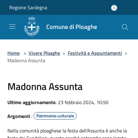
Salta al contenuto principale
Regione Sardegna
Comune di Ploaghe
Home
>
Vivere Ploaghe
>
Festività e Appuntamenti
>
Madonna Assunta
Madonna Assunta
Ultimo aggiornamento
: 23 febbraio 2024, 10:50
Argomenti
:
Patrimonio culturale
Nella comunità ploaghese la festa dell'Assunta è anche la
festa dei Candelieri, questo perchè entrambe sono legate