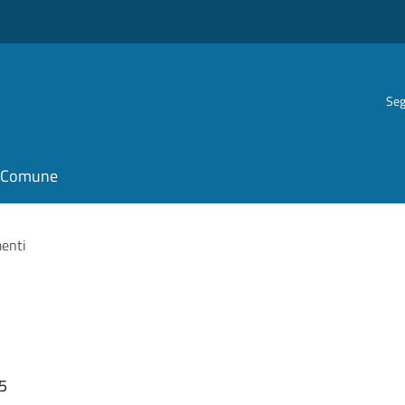
Seg
il Comune
menti
45