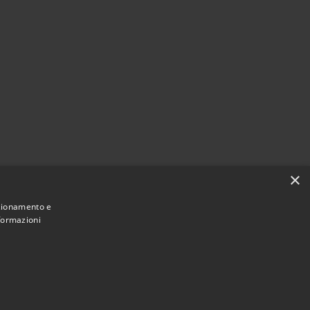
×
nzionamento e
nformazioni
Municipium
Accesso redazione
i Ploaghe • Powered by
•