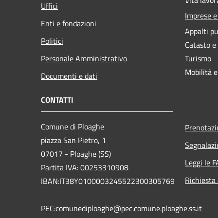
Uffici
Imprese 
Enti e fondazioni
Appalti pu
Politici
Catasto e
Personale Amministrativo
Turismo
Mobilità e
Documenti e dati
CONTATTI
Comune di Ploaghe
Prenotaz
piazza San Pietro, 1
Segnalazi
07017 - Ploaghe (SS)
Leggi le 
Partita IVA: 00253310908
Richiesta
IBAN:IT38Y0100003245522300305769
PEC:comunediploaghe@pec.comune.ploaghe.ss.it