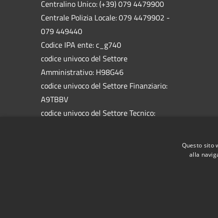
Centralino Unico: (+39) 079 4479900
Centrale Polizia Locale: 079 4479902 -
079 449440
Codice IPA ente: c_g740
codice univoco del Settore
Amministrativo: H98G46
codice univoco del Settore Finanziario:
A9TBBV
codice univoco del Settore Tecnico:
5758HW
codice univoco del Settore Socio
Questo sito 
Assistenziale: 1BAL1M
alla navig
RSS
Accessibilità
Privacy
Cookie
Mappa de