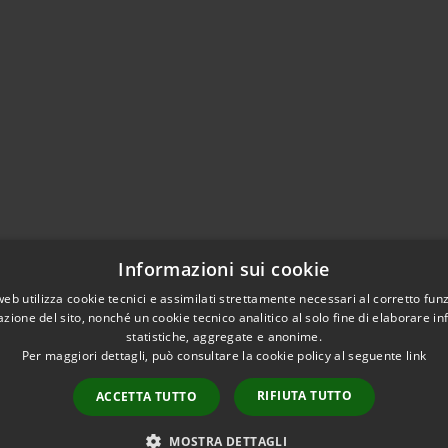
Informazioni sui cookie
web utilizza cookie tecnici e assimilati strettamente necessari al corretto fu
azione del sito, nonché un cookie tecnico analitico al solo fine di elaborare i
statistiche, aggregate e anonime.
Per maggiori dettagli, può consultare la cookie policy al seguente
link
RIFIUTA TUTTO
ACCETTA TUTTO
l sito
Copyright © 2026 • Comune d
MOSTRA DETTAGLI