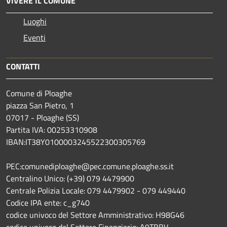
VIVERE IL COMUNE
Luoghi
Eventi
CONTATTI
Comune di Ploaghe
piazza San Pietro, 1
07017 - Ploaghe (SS)
Partita IVA: 00253310908
IBAN:IT38Y0100003245522300305769
PEC:comunediploaghe@pec.comune.ploaghe.ss.it
Centralino Unico: (+39) 079 4479900
Centrale Polizia Locale: 079 4479902 - 079 449440
Codice IPA ente: c_g740
codice univoco del Settore Amministrativo: H98G46