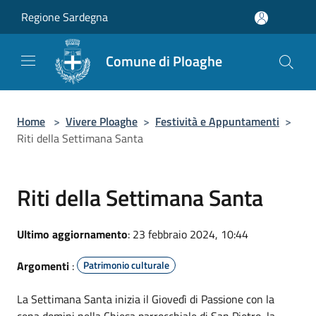
Salta al contenuto principale
Regione Sardegna
Comune di Ploaghe
Home
>
Vivere Ploaghe
>
Festività e Appuntamenti
>
Riti della Settimana Santa
Riti della Settimana Santa
Ultimo aggiornamento
: 23 febbraio 2024, 10:44
Argomenti
:
Patrimonio culturale
La Settimana Santa inizia il Giovedì di Passione con la
cena domini nella Chiesa parrocchiale di San Pietro, la