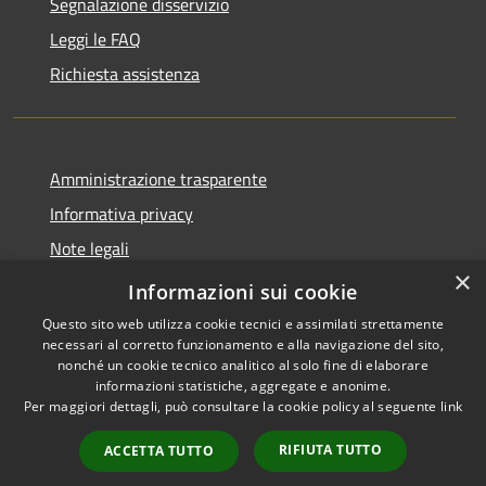
Segnalazione disservizio
Leggi le FAQ
Richiesta assistenza
Amministrazione trasparente
Informativa privacy
Note legali
×
Dichiarazione di accessibilità
Informazioni sui cookie
Questo sito web utilizza cookie tecnici e assimilati strettamente
necessari al corretto funzionamento e alla navigazione del sito,
nonché un cookie tecnico analitico al solo fine di elaborare
informazioni statistiche, aggregate e anonime.
RSS
Copyright © 2026 • Comune di
Per maggiori dettagli, può consultare la cookie policy al seguente
link
Accessibilità
Ploaghe • Powered by
Privacy
Municipium
Accesso
•
RIFIUTA TUTTO
ACCETTA TUTTO
Cookie
redazione