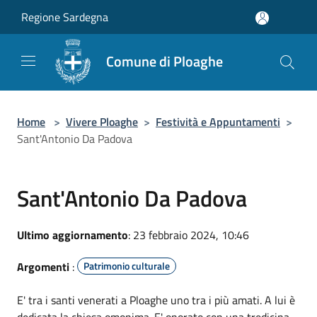
Salta al contenuto principale
Regione Sardegna
Comune di Ploaghe
Home
>
Vivere Ploaghe
>
Festività e Appuntamenti
>
Sant'Antonio Da Padova
Sant'Antonio Da Padova
Ultimo aggiornamento
: 23 febbraio 2024, 10:46
Argomenti
:
Patrimonio culturale
E' tra i santi venerati a Ploaghe uno tra i più amati. A lui è
dedicata la chiesa omonima. E' onorato con una tredicina