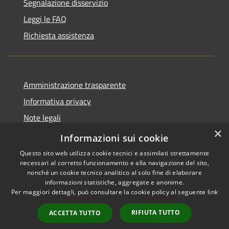
Segnalazione disservizio
Leggi le FAQ
Richiesta assistenza
Amministrazione trasparente
Informativa privacy
Note legali
×
Dichiarazione di accessibilità
Informazioni sui cookie
Questo sito web utilizza cookie tecnici e assimilati strettamente
necessari al corretto funzionamento e alla navigazione del sito,
nonché un cookie tecnico analitico al solo fine di elaborare
informazioni statistiche, aggregate e anonime.
RSS
Copyright © 2026 • Comune di
Per maggiori dettagli, può consultare la cookie policy al seguente
link
Accessibilità
Ploaghe • Powered by
Privacy
Municipium
Accesso
•
RIFIUTA TUTTO
ACCETTA TUTTO
Cookie
redazione