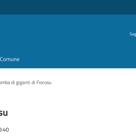
Seg
il Comune
omba di giganti di Fiorosu
su
0:40