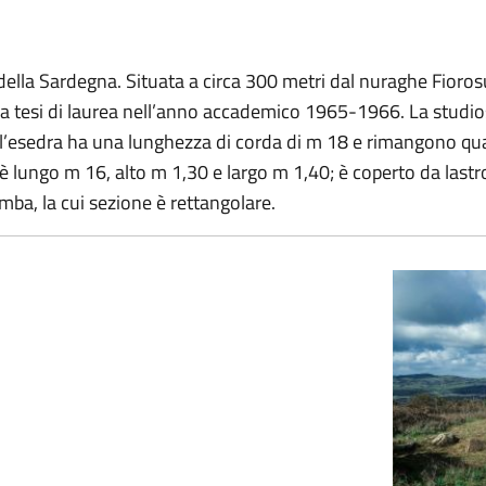
 della Sardegna. Situata a circa 300 metri dal nuraghe Fioros
 sua tesi di laurea nell’anno accademico 1965-1966. La studi
sedra ha una lunghezza di corda di m 18 e rimangono quasi 
re è lungo m 16, alto m 1,30 e largo m 1,40; è coperto da lastro
mba, la cui sezione è rettangolare.
Tomba di giganti di Fiorosu
Tomba di giga