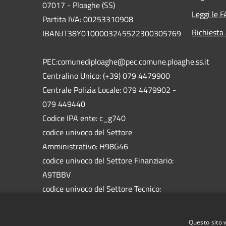
07017 - Ploaghe (SS)
Leggi le 
Partita IVA: 00253310908
Richiesta
IBAN:IT38Y0100003245522300305769
PEC:comunediploaghe@pec.comune.ploaghe.ss.it
Centralino Unico: (+39) 079 4479900
Centrale Polizia Locale: 079 4479902 -
079 449440
Codice IPA ente: c_g740
codice univoco del Settore
Amministrativo: H98G46
codice univoco del Settore Finanziario:
A9TBBV
codice univoco del Settore Tecnico:
5758HW
codice univoco del Settore Socio
Questo sito 