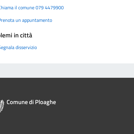
Chiama il comune 079 4479900
Prenota un appuntamento
lemi in città
Segnala disservizio
Comune di Ploaghe