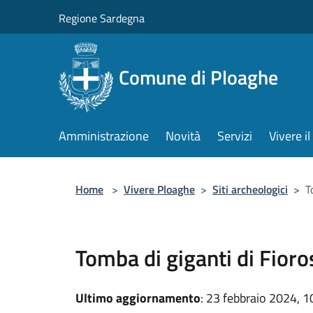
Salta al contenuto principale
Regione Sardegna
Comune di Ploaghe
Amministrazione
Novità
Servizi
Vivere 
Home
>
Vivere Ploaghe
>
Siti archeologici
>
T
Tomba di giganti di Fioro
Ultimo aggiornamento
: 23 febbraio 2024, 1