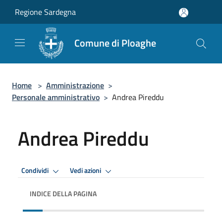
Salta al contenuto principale
Regione Sardegna
Comune di Ploaghe
Home
>
Amministrazione
>
Personale amministrativo
>
Andrea Pireddu
Andrea Pireddu
Condividi
Vedi azioni
INDICE DELLA PAGINA